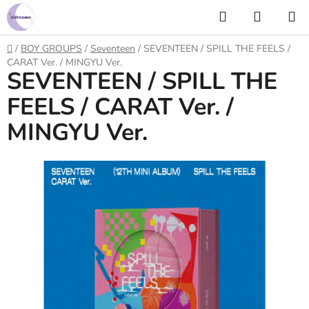
Prejsť
Hľadať
NÁKUP
na
KOŠÍK
obsah
Domov
/
BOY GROUPS
/
Seventeen
/
SEVENTEEN / SPILL THE FEELS /
CARAT Ver. / MINGYU Ver.
SEVENTEEN / SPILL THE
FEELS / CARAT Ver. /
MINGYU Ver.