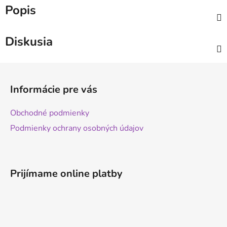
Popis
Diskusia
Z
á
Informácie pre vás
p
ä
Obchodné podmienky
t
Podmienky ochrany osobných údajov
i
e
Prijímame online platby