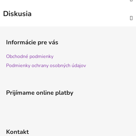
Diskusia
Z
á
Informácie pre vás
p
ä
Obchodné podmienky
t
Podmienky ochrany osobných údajov
i
e
Prijímame online platby
Kontakt