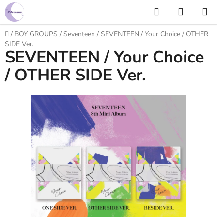
Prejsť
Hľadať
NÁKUP
na
KOŠÍK
obsah
Domov
/
BOY GROUPS
/
Seventeen
/
SEVENTEEN / Your Choice / OTHER
SIDE Ver.
SEVENTEEN / Your Choice
/ OTHER SIDE Ver.