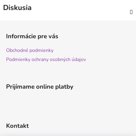
Diskusia
Z
á
Informácie pre vás
p
ä
Obchodné podmienky
t
Podmienky ochrany osobných údajov
i
e
Prijímame online platby
Kontakt