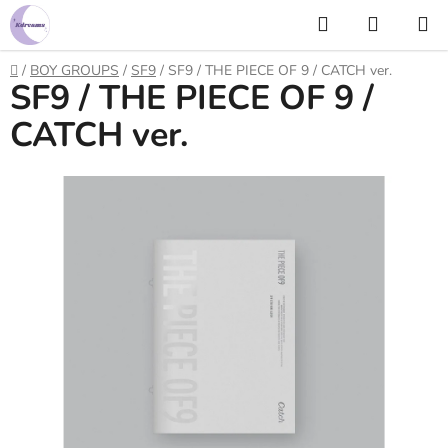
Prejsť
Hľadať
NÁKUP
na
KOŠÍK
obsah
Domov
/
BOY GROUPS
/
SF9
/
SF9 / THE PIECE OF 9 / CATCH ver.
SF9 / THE PIECE OF 9 /
CATCH ver.