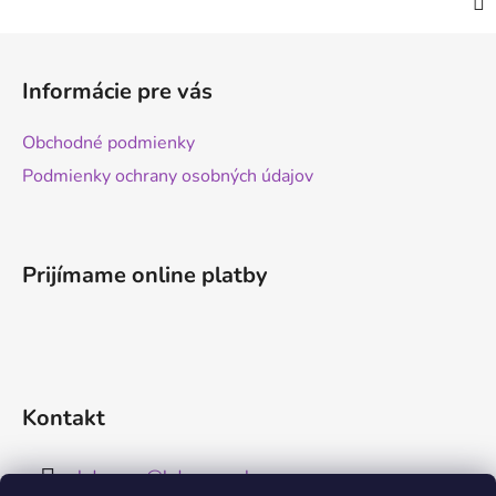
Z
á
Informácie pre vás
p
ä
Obchodné podmienky
t
Podmienky ochrany osobných údajov
i
e
Prijímame online platby
Kontakt
kdreams
@
kdreams.sk