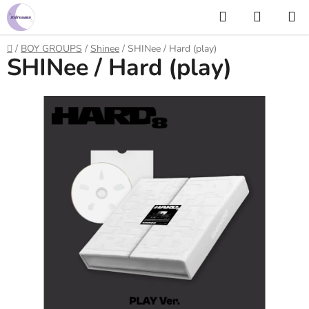
Prejsť
Hľadať
NÁKUP
na
KOŠÍK
obsah
Domov
/
BOY GROUPS
/
Shinee
/
SHINee / Hard (play)
SHINee / Hard (play)