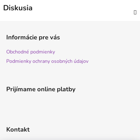
Diskusia
Z
á
Informácie pre vás
p
ä
Obchodné podmienky
t
Podmienky ochrany osobných údajov
i
e
Prijímame online platby
Kontakt