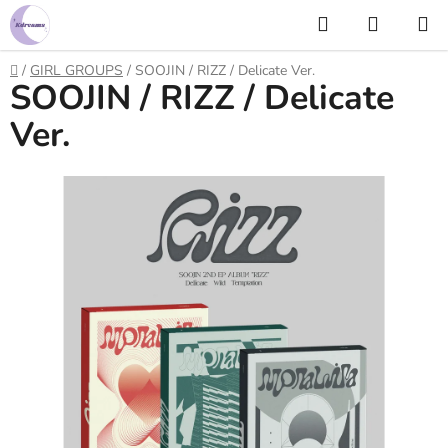
Prejsť
Hľadať
NÁKUP
na
KOŠÍK
obsah
Domov
/
GIRL GROUPS
/
SOOJIN / RIZZ / Delicate Ver.
SOOJIN / RIZZ / Delicate
Ver.