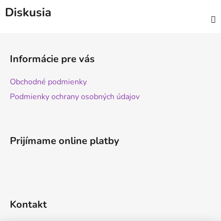
Diskusia
Z
á
Informácie pre vás
p
ä
Obchodné podmienky
t
Podmienky ochrany osobných údajov
i
e
Prijímame online platby
Kontakt