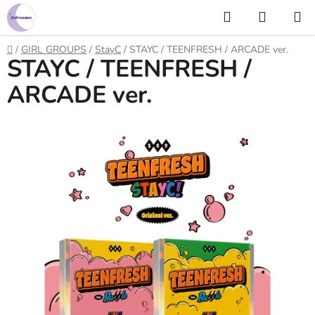
Prejsť
Hľadať
NÁKUP
na
KOŠÍK
obsah
Domov
/
GIRL GROUPS
/
StayC
/
STAYC / TEENFRESH / ARCADE ver.
STAYC / TEENFRESH /
ARCADE ver.