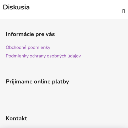
Diskusia
Z
á
Informácie pre vás
p
ä
Obchodné podmienky
t
Podmienky ochrany osobných údajov
i
e
Prijímame online platby
Kontakt