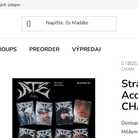
ých údajov
ROUPS
PREORDER
VÝPREDAJ
Domov
/
BOY
CHAN
Str
Acc
CH
Dostup
Môžeme