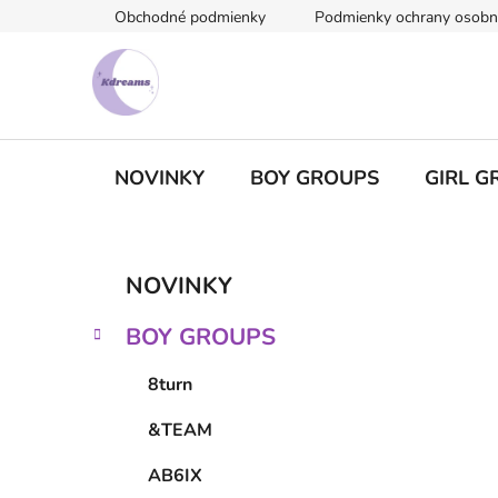
Prejsť
Obchodné podmienky
Podmienky ochrany osobn
na
obsah
NOVINKY
BOY GROUPS
GIRL G
B
K
Preskočiť
NOVINKY
a
kategórie
o
t
č
BOY GROUPS
e
n
g
ý
8turn
ó
p
r
&TEAM
i
a
e
n
AB6IX