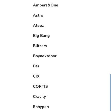
e
Ampers&One
l
Astro
Ateez
Big Bang
Blitzers
Boynextdoor
Bts
CIX
CORTIS
Cravity
Enhypen