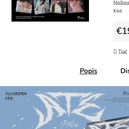
Možnos
Kód:
€1
Jedno
Tlač
Popis
Di