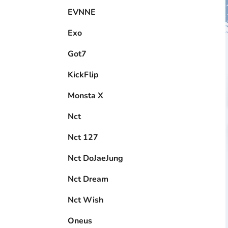
EVNNE
Exo
Got7
KickFlip
Monsta X
Nct
Nct 127
Nct DoJaeJung
Nct Dream
Nct Wish
Oneus