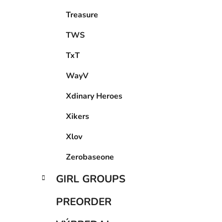
Treasure
TWS
TxT
WayV
Xdinary Heroes
Xikers
Xlov
Zerobaseone
GIRL GROUPS
PREORDER