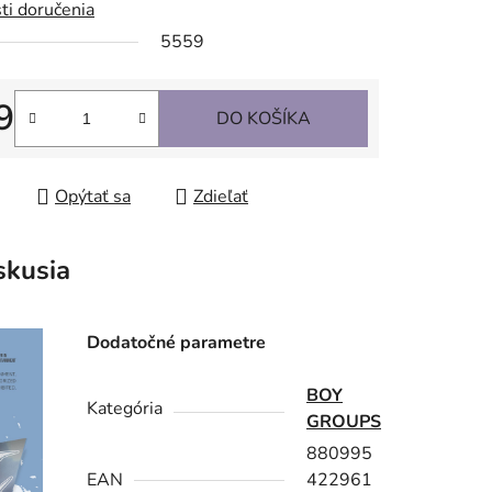
ti doručenia
5559
9
DO KOŠÍKA
tková cena:
Opýtať sa
Zdieľať
skusia
Dodatočné parametre
BOY
Kategória
GROUPS
880995
EAN
422961