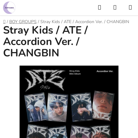
Prejsť
Hľadať
NÁKUP
na
KOŠÍK
obsah
Domov
/
BOY GROUPS
/
Stray Kids / ATE / Accordion Ver. / CHANGBIN
Stray Kids / ATE /
Accordion Ver. /
CHANGBIN