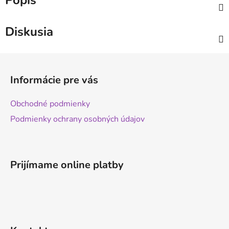
Popis
Diskusia
Z
á
Informácie pre vás
p
ä
Obchodné podmienky
t
Podmienky ochrany osobných údajov
i
e
Prijímame online platby