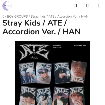
Prejsť
Hľadať
NÁKUP
na
KOŠÍK
obsah
Domov
/
BOY GROUPS
/
Stray Kids / ATE / Accordion Ver. / HAN
Stray Kids / ATE /
Accordion Ver. / HAN