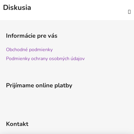
Diskusia
Z
á
Informácie pre vás
p
ä
Obchodné podmienky
t
Podmienky ochrany osobných údajov
i
e
Prijímame online platby
Kontakt