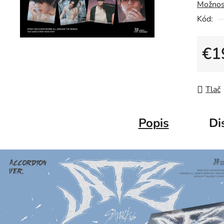
Možnos
Kód:
€1
Jedno
Tlač
Popis
Di