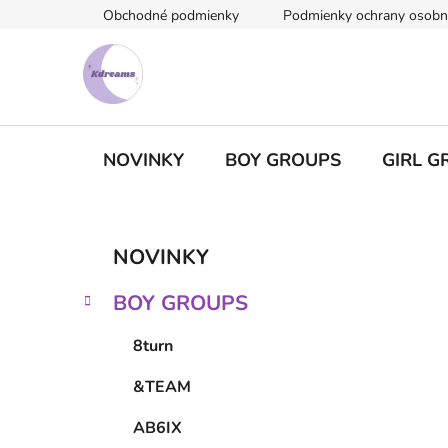
Prejsť
Obchodné podmienky
Podmienky ochrany osobn
na
obsah
NOVINKY
BOY GROUPS
GIRL G
B
K
Preskočiť
NOVINKY
a
kategórie
o
t
č
BOY GROUPS
e
n
g
ý
8turn
ó
p
r
&TEAM
i
a
e
n
AB6IX