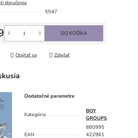
ti doručenia
5547
9
DO KOŠÍKA
tková cena:
Opýtať sa
Zdieľať
skusia
Dodatočné parametre
BOY
Kategória
GROUPS
880995
EAN
422961