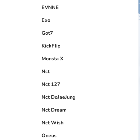
EVNNE
Exo
Got7
KickFlip
Monsta X
Nct
Nct 127
Nct DoJaeJung
Nct Dream
Nct Wish
Oneus