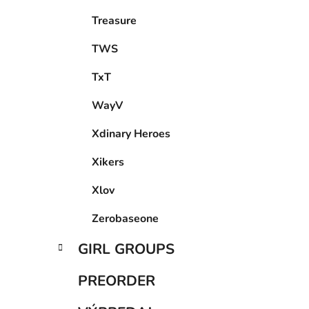
Treasure
TWS
TxT
WayV
Xdinary Heroes
Xikers
Xlov
Zerobaseone
GIRL GROUPS
PREORDER