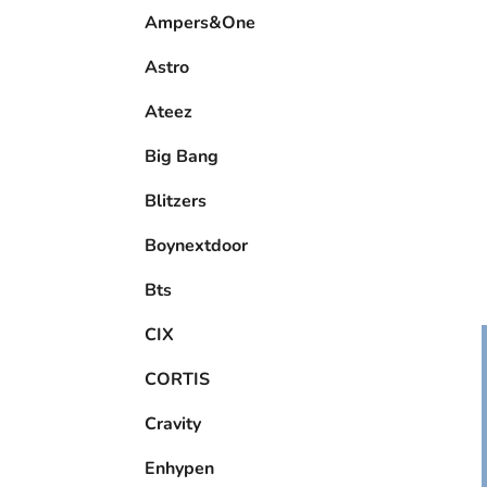
e
Ampers&One
l
Astro
Ateez
Big Bang
Blitzers
Boynextdoor
Bts
CIX
CORTIS
Cravity
Enhypen