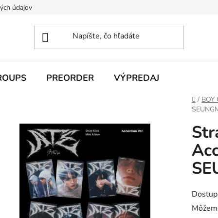
ých údajov
ROUPS
PREORDER
VÝPREDAJ
Domov
/
BOY
SEUNG
Str
Acc
SE
Dostup
Môžeme