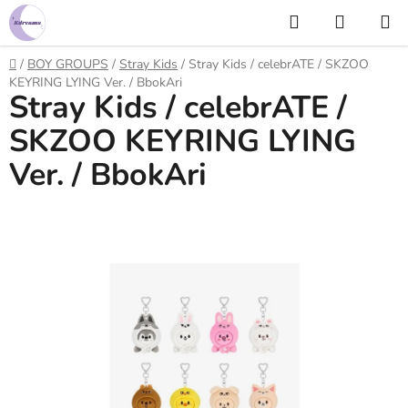
Prejsť
Hľadať
NÁKUP
na
KOŠÍK
obsah
Domov
/
BOY GROUPS
/
Stray Kids
/
Stray Kids / celebrATE / SKZOO
KEYRING LYING Ver. / BbokAri
Stray Kids / celebrATE /
SKZOO KEYRING LYING
Ver. / BbokAri