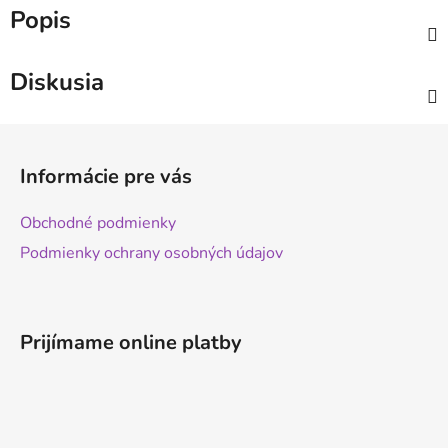
Popis
Diskusia
Z
á
Informácie pre vás
p
ä
Obchodné podmienky
t
Podmienky ochrany osobných údajov
i
e
Prijímame online platby