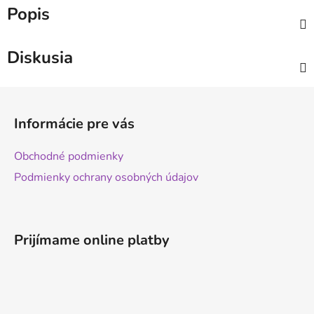
Popis
Diskusia
Z
á
Informácie pre vás
p
ä
Obchodné podmienky
t
Podmienky ochrany osobných údajov
i
e
Prijímame online platby