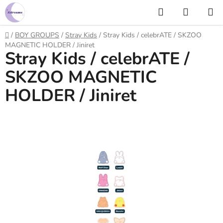
Prejsť
Hľadať
NÁKUP
na
KOŠÍK
obsah
Domov
/
BOY GROUPS
/
Stray Kids
/
Stray Kids / celebrATE / SKZOO
MAGNETIC HOLDER / Jiniret
Stray Kids / celebrATE /
SKZOO MAGNETIC
HOLDER / Jiniret