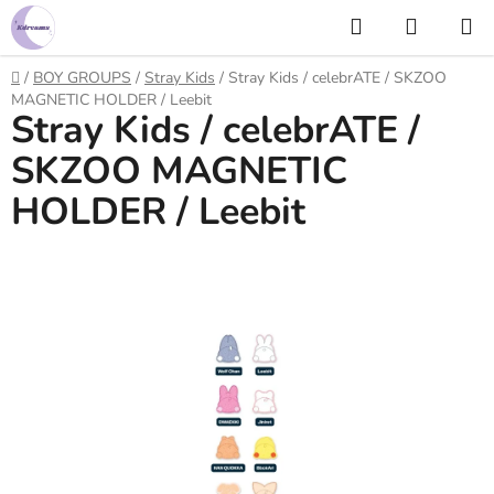
Prejsť
Hľadať
NÁKUP
na
KOŠÍK
obsah
Domov
/
BOY GROUPS
/
Stray Kids
/
Stray Kids / celebrATE / SKZOO
MAGNETIC HOLDER / Leebit
Stray Kids / celebrATE /
SKZOO MAGNETIC
HOLDER / Leebit