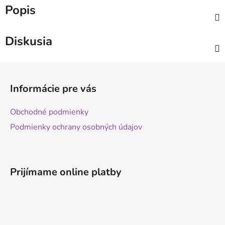
Popis
Diskusia
Z
á
Informácie pre vás
p
ä
Obchodné podmienky
t
Podmienky ochrany osobných údajov
i
e
Prijímame online platby