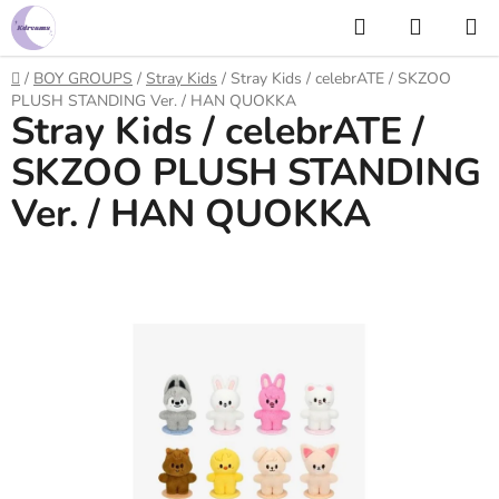
Prejsť
Hľadať
NÁKUP
na
KOŠÍK
obsah
Domov
/
BOY GROUPS
/
Stray Kids
/
Stray Kids / celebrATE / SKZOO
PLUSH STANDING Ver. / HAN QUOKKA
Stray Kids / celebrATE /
SKZOO PLUSH STANDING
Ver. / HAN QUOKKA