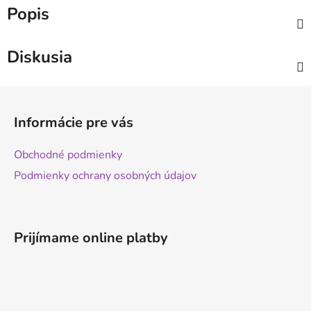
Popis
Diskusia
Z
á
Informácie pre vás
p
ä
Obchodné podmienky
t
Podmienky ochrany osobných údajov
i
e
Prijímame online platby