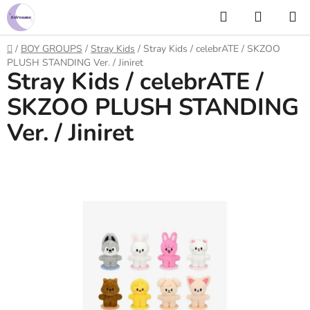
Prejsť
Hľadať
NÁKUP
na
KOŠÍK
obsah
Domov
/
BOY GROUPS
/
Stray Kids
/
Stray Kids / celebrATE / SKZOO
PLUSH STANDING Ver. / Jiniret
Stray Kids / celebrATE /
SKZOO PLUSH STANDING
Ver. / Jiniret