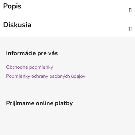
Popis
Diskusia
Z
á
Informácie pre vás
p
ä
Obchodné podmienky
t
Podmienky ochrany osobných údajov
i
e
Prijímame online platby