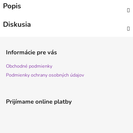
Popis
Diskusia
Z
á
Informácie pre vás
p
ä
Obchodné podmienky
t
Podmienky ochrany osobných údajov
i
e
Prijímame online platby