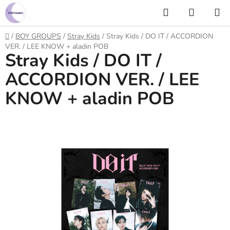
Prejsť
Hľadať
NÁKUP
na
KOŠÍK
obsah
Domov
/
BOY GROUPS
/
Stray Kids
/
Stray Kids / DO IT / ACCORDION
VER. / LEE KNOW + aladin POB
Stray Kids / DO IT /
ACCORDION VER. / LEE
KNOW + aladin POB