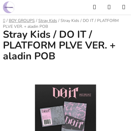
Prejsť
Hľadať
NÁKUP
na
KOŠÍK
obsah
Domov
/
BOY GROUPS
/
Stray Kids
/
Stray Kids / DO IT / PLATFORM
PLVE VER. + aladin POB
Stray Kids / DO IT /
PLATFORM PLVE VER. +
aladin POB