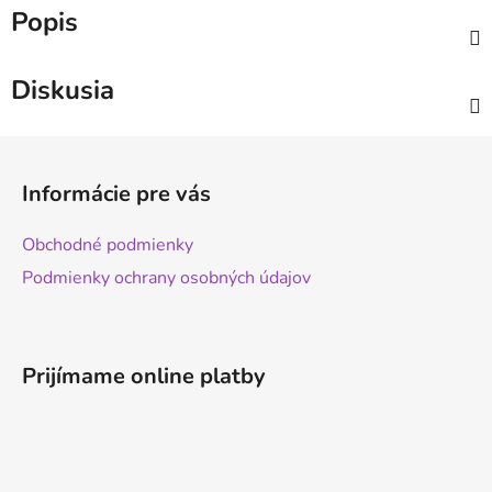
Popis
Diskusia
Z
á
Informácie pre vás
p
ä
Obchodné podmienky
t
Podmienky ochrany osobných údajov
i
e
Prijímame online platby