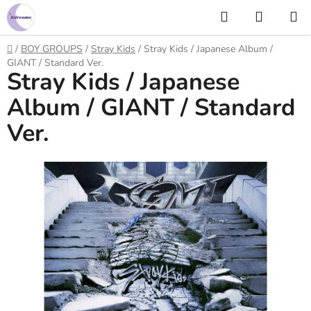
Prejsť
Hľadať
NÁKUP
na
KOŠÍK
obsah
Domov
/
BOY GROUPS
/
Stray Kids
/
Stray Kids / Japanese Album /
GIANT / Standard Ver.
Stray Kids / Japanese
Album / GIANT / Standard
Ver.