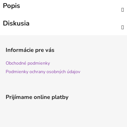
Popis
Diskusia
Z
á
Informácie pre vás
p
ä
Obchodné podmienky
t
Podmienky ochrany osobných údajov
i
e
Prijímame online platby