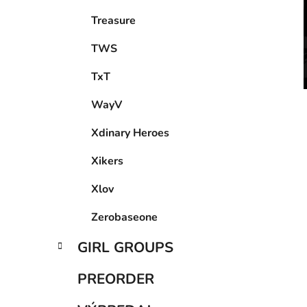
Treasure
TWS
TxT
WayV
Xdinary Heroes
Xikers
Xlov
Zerobaseone
GIRL GROUPS
PREORDER