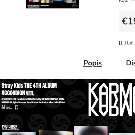
Kód:
€1
Jedno
Tlač
Popis
Di