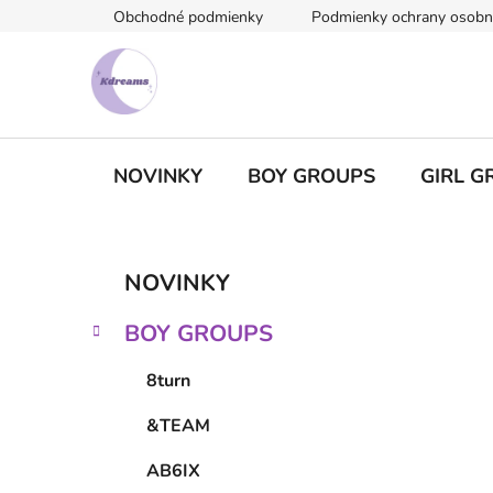
Prejsť
Obchodné podmienky
Podmienky ochrany osobn
na
obsah
NOVINKY
BOY GROUPS
GIRL G
B
K
Preskočiť
NOVINKY
a
kategórie
o
t
č
BOY GROUPS
e
n
g
ý
8turn
ó
p
r
&TEAM
i
a
e
n
AB6IX