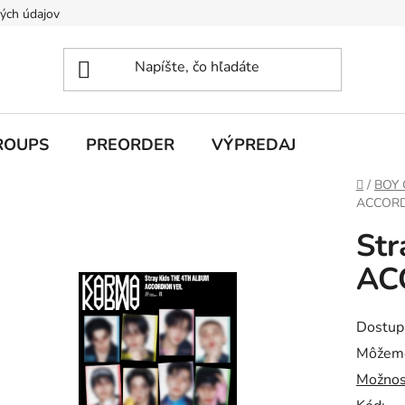
ých údajov
ROUPS
PREORDER
VÝPREDAJ
Domov
/
BOY
ACCORDI
Str
AC
Dostup
Môžeme
Možnos