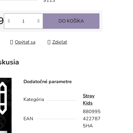
9113
9
DO KOŠÍKA
tková cena:
Opýtať sa
Zdieľať
skusia
Dodatočné parametre
Stray
Kategória
Kids
880995
EAN
422787
5HA