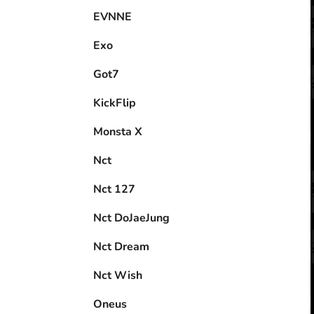
EVNNE
Exo
Got7
KickFlip
Monsta X
Nct
Nct 127
Nct DoJaeJung
Nct Dream
Nct Wish
Oneus