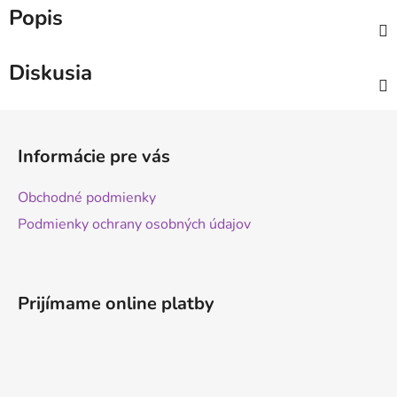
Popis
Diskusia
Z
á
Informácie pre vás
p
ä
Obchodné podmienky
t
Podmienky ochrany osobných údajov
i
e
Prijímame online platby