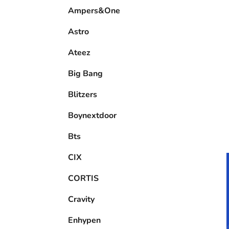
e
Ampers&One
l
Astro
Ateez
Big Bang
Blitzers
Boynextdoor
Bts
CIX
CORTIS
Cravity
Enhypen