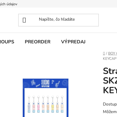
ých údajov
ROUPS
PREORDER
VÝPREDAJ
Domov
/
BOY
KEYCAP
Str
SK
KE
Dostup
Môžeme