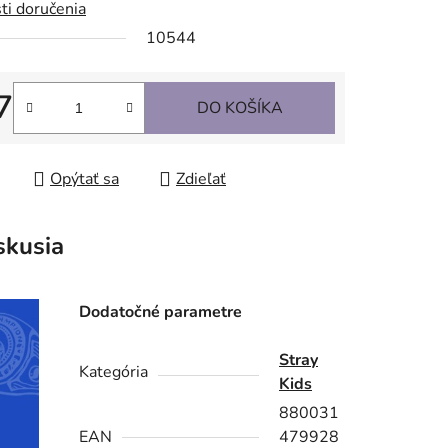
ti doručenia
10544
7
DO KOŠÍKA
tková cena:
Opýtať sa
Zdieľať
skusia
Dodatočné parametre
Stray
Kategória
Kids
880031
EAN
479928