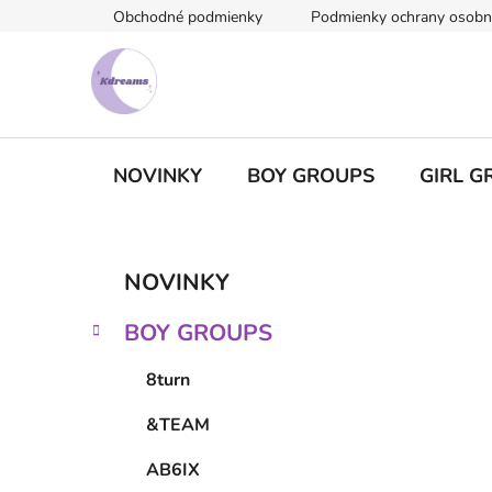
Prejsť
Obchodné podmienky
Podmienky ochrany osobn
na
obsah
NOVINKY
BOY GROUPS
GIRL G
B
K
Preskočiť
NOVINKY
a
kategórie
o
t
č
BOY GROUPS
e
n
g
ý
8turn
ó
p
r
&TEAM
i
a
e
n
AB6IX