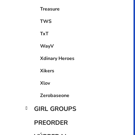
Treasure
TWS
TxT
WayV
Xdinary Heroes
Xikers
Xlov
Zerobaseone
GIRL GROUPS
PREORDER