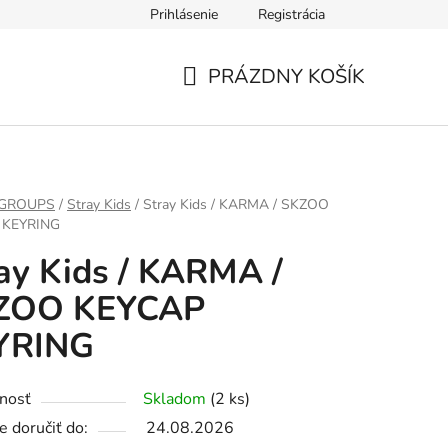
Prihlásenie
Registrácia
PRÁZDNY KOŠÍK
NÁKUPNÝ
KOŠÍK
 GROUPS
/
Stray Kids
/
Stray Kids / KARMA / SKZOO
 KEYRING
ay Kids / KARMA /
ZOO KEYCAP
YRING
nosť
Skladom
(2 ks)
 doručiť do:
24.08.2026