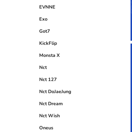
EVNNE
Exo
Got7
KickFlip
Monsta X
Nct
Nct 127
Nct DoJaeJung
Nct Dream
Nct Wish
Oneus