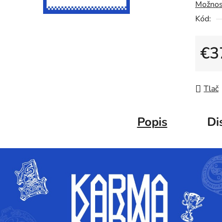
Možnos
Kód:
€3
Jedno
Tlač
Popis
Di