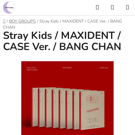
Prejsť
Hľadať
NÁKUP
na
KOŠÍK
obsah
Domov
/
BOY GROUPS
/
Stray Kids / MAXIDENT / CASE Ver. / BANG
CHAN
Stray Kids / MAXIDENT /
CASE Ver. / BANG CHAN