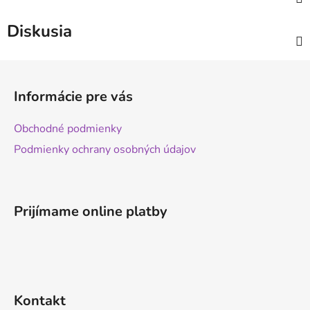
Diskusia
Z
á
Informácie pre vás
p
ä
Obchodné podmienky
t
Podmienky ochrany osobných údajov
i
e
Prijímame online platby
Kontakt