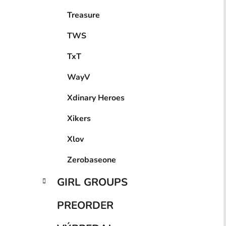
Treasure
TWS
TxT
WayV
Xdinary Heroes
Xikers
Xlov
Zerobaseone
GIRL GROUPS
PREORDER