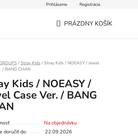
Prihlásenie
Registrácia
PRÁZDNY KOŠÍK
NÁKUPNÝ
KOŠÍK
 GROUPS
/
Stray Kids
/
Stray Kids / NOEASY / Jewel
r. / BANG CHAN
ay Kids / NOEASY /
el Case Ver. / BANG
AN
nosť
Na objednávku
 doručiť do:
22.09.2026