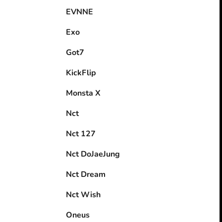
EVNNE
Exo
Got7
KickFlip
Monsta X
Nct
Nct 127
Nct DoJaeJung
Nct Dream
Nct Wish
Oneus