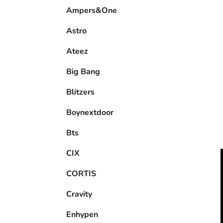
e
Ampers&One
l
Astro
Ateez
Big Bang
Blitzers
Boynextdoor
Bts
CIX
CORTIS
Cravity
Enhypen