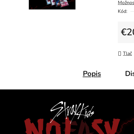
Možnos
Kód:
€2
Jedno
Tlač
Popis
Di