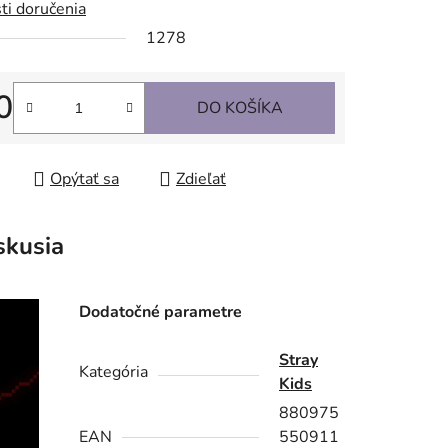
ti doručenia
1278
0
DO KOŠÍKA
tková cena:
Opýtať sa
Zdieľať
skusia
Dodatočné parametre
Stray
Kategória
Kids
880975
EAN
550911