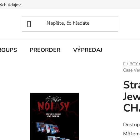
ých údajov
ROUPS
PREORDER
VÝPREDAJ
Domov
/
BOY
Case Ve
Str
Jew
CH
Dostup
Môžeme