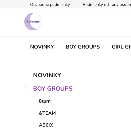
Prejsť
Obchodné podmienky
Podmienky ochrany osobn
na
obsah
NOVINKY
BOY GROUPS
GIRL G
B
K
Preskočiť
NOVINKY
a
kategórie
o
t
č
BOY GROUPS
e
n
g
ý
8turn
ó
p
r
&TEAM
i
a
e
n
AB6IX