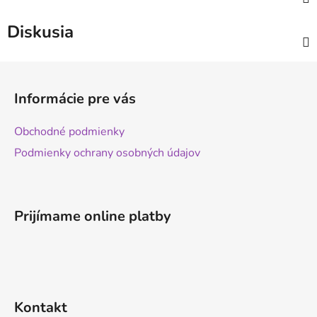
Diskusia
Z
á
Informácie pre vás
p
ä
Obchodné podmienky
t
Podmienky ochrany osobných údajov
i
e
Prijímame online platby
Kontakt