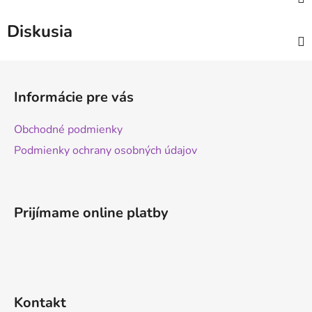
Diskusia
Z
á
Informácie pre vás
p
ä
Obchodné podmienky
t
Podmienky ochrany osobných údajov
i
e
Prijímame online platby
Kontakt