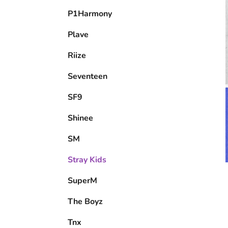
P1Harmony
Plave
Riize
Seventeen
SF9
Shinee
SM
Stray Kids
SuperM
The Boyz
Tnx