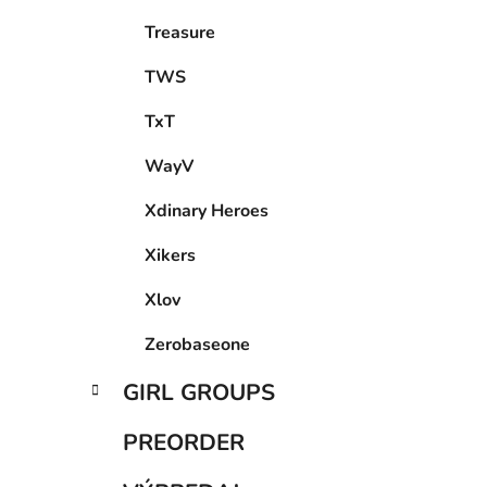
Treasure
TWS
TxT
WayV
Xdinary Heroes
Xikers
Xlov
Zerobaseone
GIRL GROUPS
PREORDER