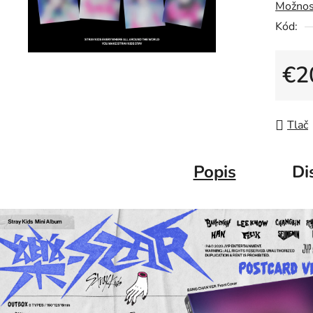
Možnos
Kód:
€2
Jedno
Tlač
Popis
Di