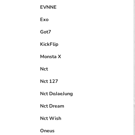
EVNNE
Exo
Got7
KickFlip
Monsta X
Nct
Nct 127
Nct DoJaeJung
Nct Dream
Nct Wish
Oneus