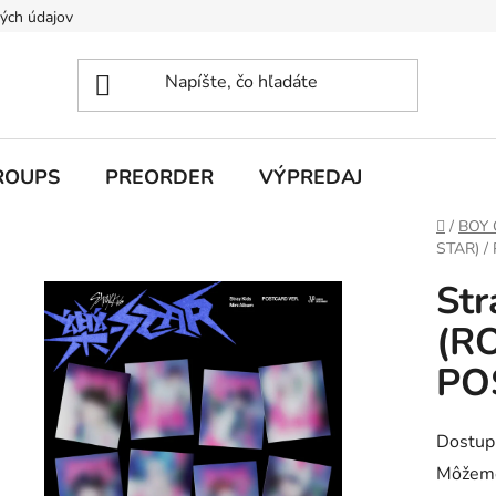
ých údajov
ROUPS
PREORDER
VÝPREDAJ
Domov
/
BOY
STAR) /
Str
(R
PO
Dostup
Môžeme