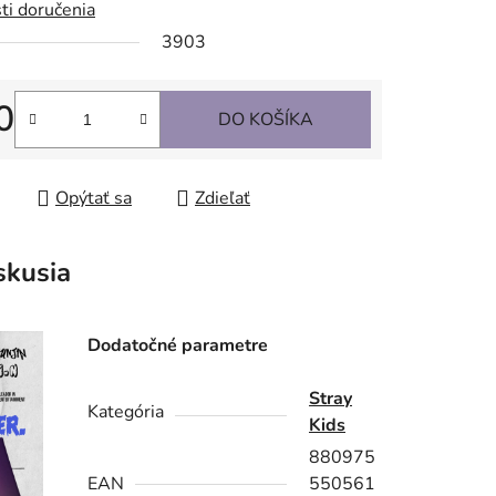
ti doručenia
3903
0
DO KOŠÍKA
tková cena:
Opýtať sa
Zdieľať
skusia
Dodatočné parametre
Stray
Kategória
Kids
880975
EAN
550561