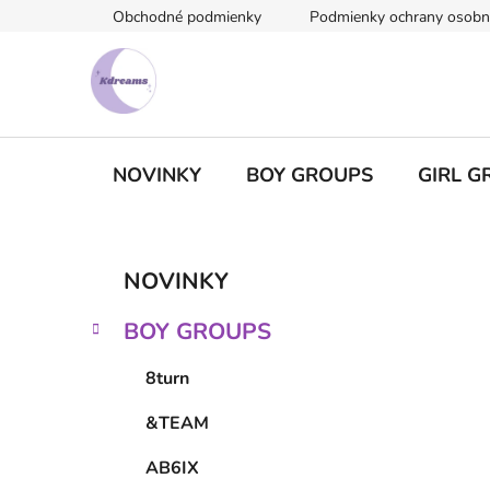
Prejsť
Obchodné podmienky
Podmienky ochrany osobn
na
obsah
NOVINKY
BOY GROUPS
GIRL G
B
K
Preskočiť
NOVINKY
a
kategórie
o
t
č
BOY GROUPS
e
n
g
ý
8turn
ó
p
r
&TEAM
i
a
e
n
AB6IX