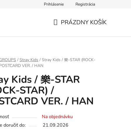
Prihlásenie
Registrácia
PRÁZDNY KOŠÍK
NÁKUPNÝ
KOŠÍK
 GROUPS
/
Stray Kids
/
Stray Kids / 樂-STAR (ROCK-
 POSTCARD VER. / HAN
ay Kids / 樂-STAR
OCK-STAR) /
STCARD VER. / HAN
nosť
Na objednávku
 doručiť do:
21.09.2026