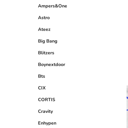
e
Ampers&One
l
Astro
Ateez
Big Bang
Blitzers
Boynextdoor
Bts
CIX
CORTIS
Cravity
Enhypen