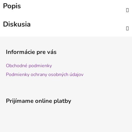
Popis
Diskusia
Z
á
Informácie pre vás
p
ä
Obchodné podmienky
t
Podmienky ochrany osobných údajov
i
e
Prijímame online platby