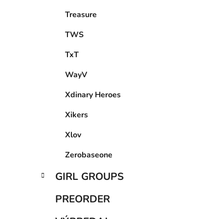
Treasure
TWS
TxT
WayV
Xdinary Heroes
Xikers
Xlov
Zerobaseone
GIRL GROUPS
PREORDER