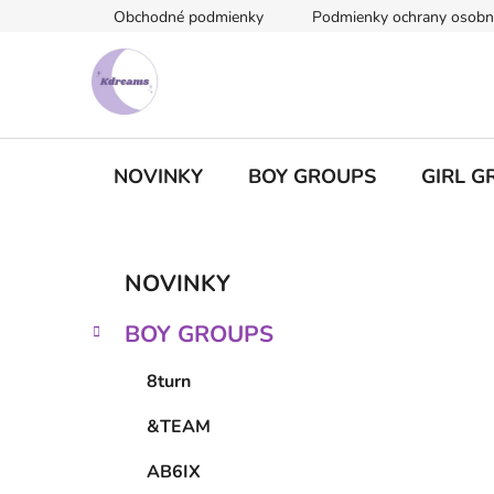
Prejsť
Obchodné podmienky
Podmienky ochrany osobn
na
obsah
NOVINKY
BOY GROUPS
GIRL G
B
K
Preskočiť
NOVINKY
a
kategórie
o
t
č
BOY GROUPS
e
n
g
ý
8turn
ó
p
r
&TEAM
i
a
e
n
AB6IX