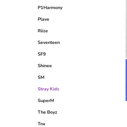
P1Harmony
Plave
Riize
Seventeen
SF9
Shinee
SM
Stray Kids
SuperM
The Boyz
Tnx