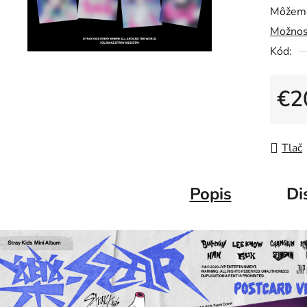
Môžeme
Možnos
Kód:
€2
Jedno
Tlač
Popis
Di