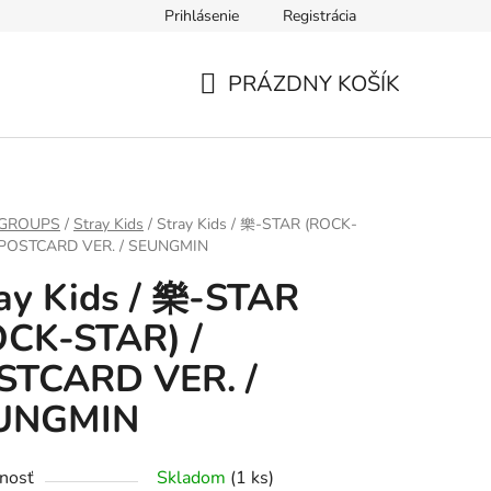
Prihlásenie
Registrácia
PRÁZDNY KOŠÍK
NÁKUPNÝ
KOŠÍK
 GROUPS
/
Stray Kids
/
Stray Kids / 樂-STAR (ROCK-
 POSTCARD VER. / SEUNGMIN
ay Kids / 樂-STAR
OCK-STAR) /
STCARD VER. /
UNGMIN
nosť
Skladom
(1 ks)