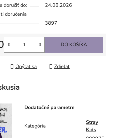
 doručiť do:
24.08.2026
ti doručenia
3897
0
DO KOŠÍKA
tková cena:
Opýtať sa
Zdieľať
skusia
Dodatočné parametre
Stray
Kategória
Kids