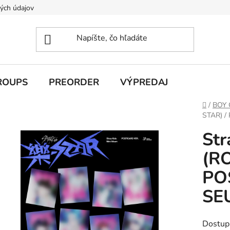
ých údajov
ROUPS
PREORDER
VÝPREDAJ
Domov
/
BOY
STAR) /
Str
(R
PO
SE
Dostup