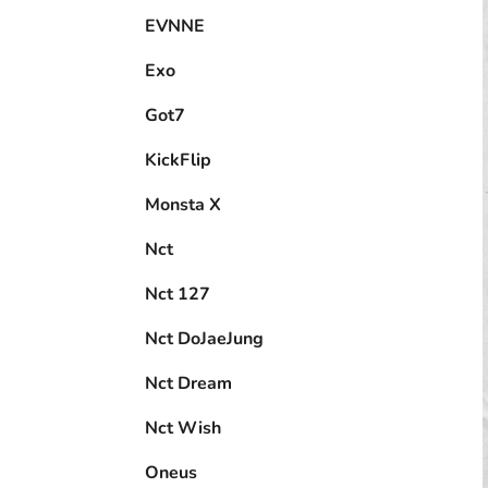
EVNNE
Exo
Got7
KickFlip
Monsta X
Nct
Nct 127
Nct DoJaeJung
Nct Dream
Nct Wish
Oneus