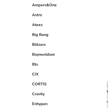
e
Ampers&One
l
Astro
Ateez
Big Bang
Blitzers
Boynextdoor
Bts
CIX
CORTIS
Cravity
Enhypen