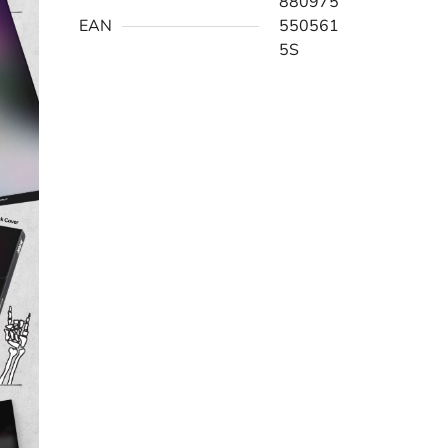
880975
EAN
550561
5S