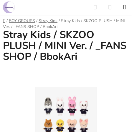
Prejsť
Hľadať
NÁKUP
na
KOŠÍK
obsah
Domov
/
BOY GROUPS
/
Stray Kids
/
Stray Kids / SKZOO PLUSH / MINI
Ver. / _FANS SHOP / BbokAri
Stray Kids / SKZOO
PLUSH / MINI Ver. / _FANS
SHOP / BbokAri