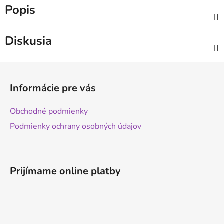
Popis
Diskusia
Z
á
Informácie pre vás
p
ä
Obchodné podmienky
t
Podmienky ochrany osobných údajov
i
e
Prijímame online platby