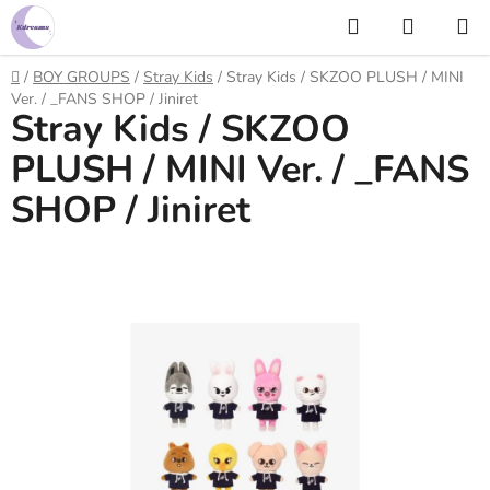
Prejsť
Hľadať
NÁKUP
na
KOŠÍK
obsah
Domov
/
BOY GROUPS
/
Stray Kids
/
Stray Kids / SKZOO PLUSH / MINI
Ver. / _FANS SHOP / Jiniret
Stray Kids / SKZOO
PLUSH / MINI Ver. / _FANS
SHOP / Jiniret