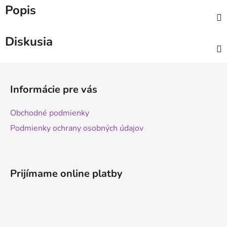
Popis
Diskusia
Z
á
Informácie pre vás
p
ä
Obchodné podmienky
t
Podmienky ochrany osobných údajov
i
e
Prijímame online platby