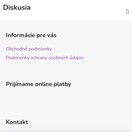
Diskusia
Z
á
Informácie pre vás
p
ä
Obchodné podmienky
t
Podmienky ochrany osobných údajov
i
e
Prijímame online platby
Kontakt