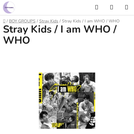
Prejsť
Hľadať
NÁKUP
na
KOŠÍK
obsah
Domov
/
BOY GROUPS
/
Stray Kids
/
Stray Kids / I am WHO / WHO
Stray Kids / I am WHO /
WHO