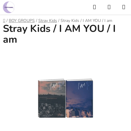
Prejsť
Hľadať
NÁKUP
na
KOŠÍK
obsah
Domov
/
BOY GROUPS
/
Stray Kids
/
Stray Kids / I AM YOU / I am
Stray Kids / I AM YOU / I
am