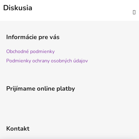
Diskusia
Z
á
Informácie pre vás
p
ä
Obchodné podmienky
t
Podmienky ochrany osobných údajov
i
e
Prijímame online platby
Kontakt