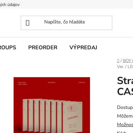
ých údajov
ROUPS
PREORDER
VÝPREDAJ
Domov
/
BOY
Ver. / 
Str
CA
Dostup
Môžeme
Možnos