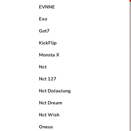
EVNNE
Exo
Got7
KickFlip
Monsta X
Nct
Nct 127
Nct DoJaeJung
Nct Dream
Nct Wish
Oneus