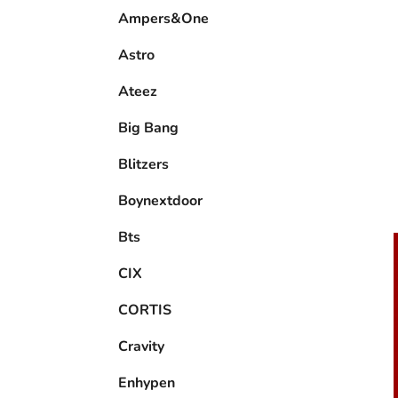
e
Ampers&One
l
Astro
Ateez
Big Bang
Blitzers
Boynextdoor
Bts
CIX
CORTIS
Cravity
Enhypen