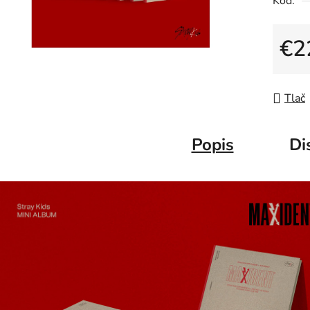
Kód:
€2
Jedno
Tlač
Popis
Di