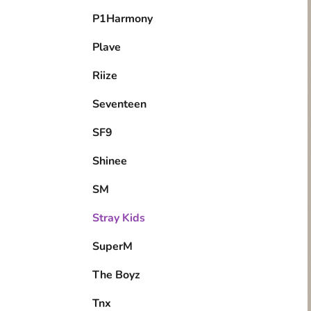
P1Harmony
Plave
Riize
Seventeen
SF9
Shinee
SM
Stray Kids
SuperM
The Boyz
Tnx