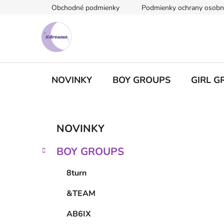
Prejsť
Obchodné podmienky
Podmienky ochrany osobn
na
obsah
NOVINKY
BOY GROUPS
GIRL G
B
K
Preskočiť
NOVINKY
a
kategórie
o
t
č
BOY GROUPS
e
n
g
ý
8turn
ó
p
r
&TEAM
i
a
e
n
AB6IX