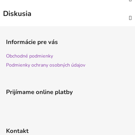
Diskusia
Z
á
Informácie pre vás
p
ä
Obchodné podmienky
t
Podmienky ochrany osobných údajov
i
e
Prijímame online platby
Kontakt