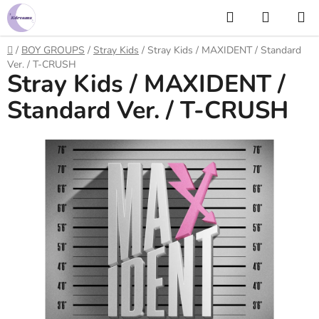
Prejsť
Hľadať
NÁKUP
na
KOŠÍK
obsah
Domov
/
BOY GROUPS
/
Stray Kids
/
Stray Kids / MAXIDENT / Standard
Ver. / T-CRUSH
Stray Kids / MAXIDENT /
Standard Ver. / T-CRUSH