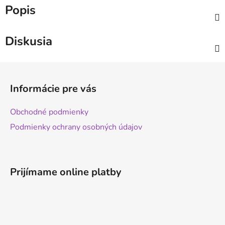
Popis
Diskusia
Z
á
Informácie pre vás
p
ä
Obchodné podmienky
t
Podmienky ochrany osobných údajov
i
e
Prijímame online platby