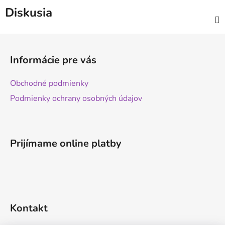
Diskusia
Z
á
Informácie pre vás
p
ä
Obchodné podmienky
t
Podmienky ochrany osobných údajov
i
e
Prijímame online platby
Kontakt