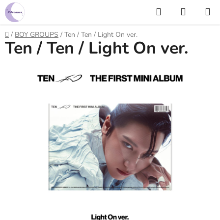
Prejsť
Hľadať
NÁKUP
na
KOŠÍK
obsah
Domov
/
BOY GROUPS
/
Ten / Ten / Light On ver.
Ten / Ten / Light On ver.