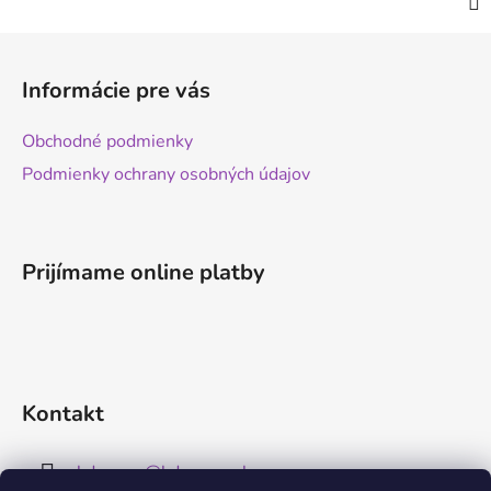
Z
á
Informácie pre vás
p
ä
Obchodné podmienky
t
Podmienky ochrany osobných údajov
i
e
Prijímame online platby
Kontakt
kdreams
@
kdreams.sk