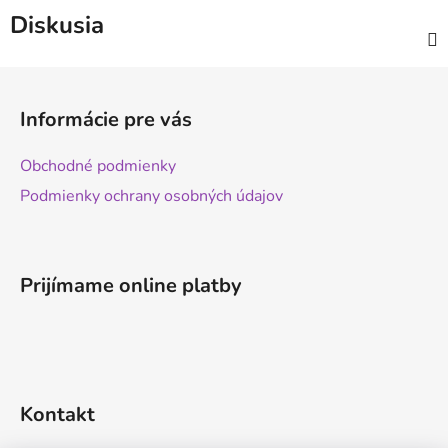
Diskusia
Z
á
Informácie pre vás
p
ä
Obchodné podmienky
t
Podmienky ochrany osobných údajov
i
e
Prijímame online platby
Kontakt