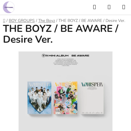
Prejsť
Hľadať
NÁKUP
na
KOŠÍK
obsah
Domov
/
BOY GROUPS
/
The Boyz
/
THE BOYZ / BE AWARE / Desire Ver.
THE BOYZ / BE AWARE /
Desire Ver.