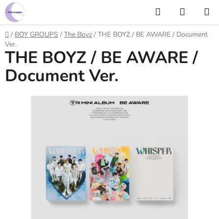
Prejsť
Hľadať
NÁKUP
na
KOŠÍK
obsah
Domov
/
BOY GROUPS
/
The Boyz
/
THE BOYZ / BE AWARE / Document
Ver.
THE BOYZ / BE AWARE /
Document Ver.