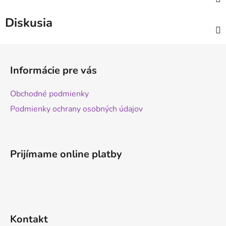
Diskusia
Z
á
Informácie pre vás
p
ä
Obchodné podmienky
t
Podmienky ochrany osobných údajov
i
e
Prijímame online platby
Kontakt