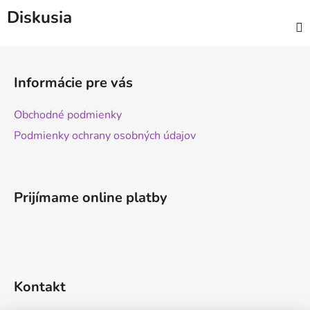
Diskusia
Z
á
Informácie pre vás
p
ä
Obchodné podmienky
t
Podmienky ochrany osobných údajov
i
e
Prijímame online platby
Kontakt