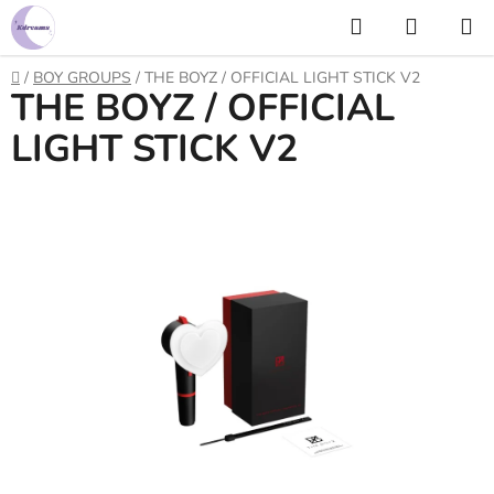
Prejsť
Hľadať
NÁKUP
na
KOŠÍK
obsah
Domov
/
BOY GROUPS
/
THE BOYZ / OFFICIAL LIGHT STICK V2
THE BOYZ / OFFICIAL
LIGHT STICK V2