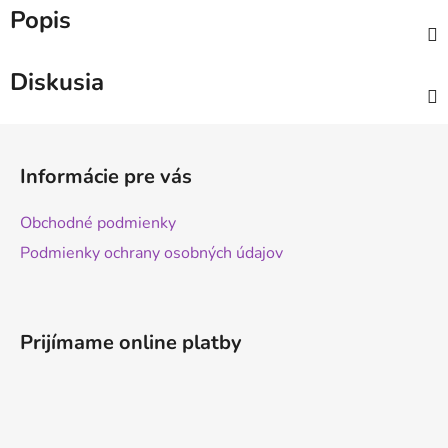
Popis
Diskusia
Z
á
Informácie pre vás
p
ä
Obchodné podmienky
t
Podmienky ochrany osobných údajov
i
e
Prijímame online platby