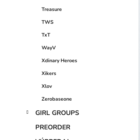
Treasure
TWS
TxT
WayV
Xdinary Heroes
Xikers
Xlov
Zerobaseone
GIRL GROUPS
PREORDER