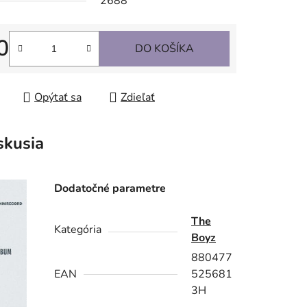
2688
0
DO KOŠÍKA
tková cena:
Opýtať sa
Zdieľať
skusia
Dodatočné parametre
The
Kategória
Boyz
880477
EAN
525681
3H