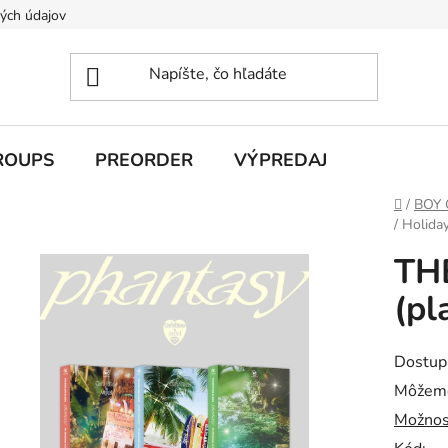
ých údajov
ROUPS
PREORDER
VÝPREDAJ
Domov
/
BOY
/ Holida
TH
(pl
Dostup
Môžeme
Možnos