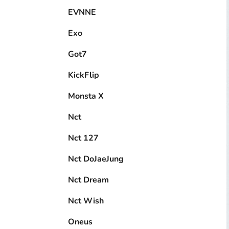
EVNNE
Exo
Got7
KickFlip
Monsta X
Nct
Nct 127
Nct DoJaeJung
Nct Dream
Nct Wish
Oneus