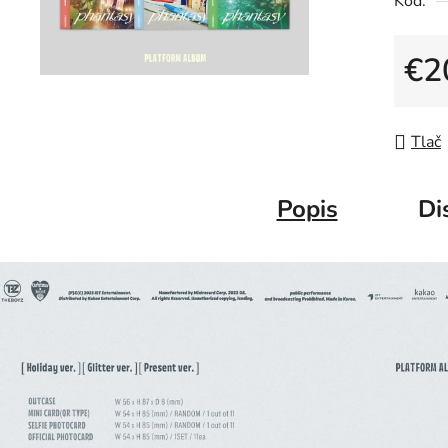
Kód:
€2
Jedno
Tlač
Popis
Di