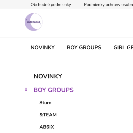
Prejsť
Obchodné podmienky
Podmienky ochrany osobn
na
obsah
NOVINKY
BOY GROUPS
GIRL G
B
K
Preskočiť
NOVINKY
a
kategórie
o
t
č
BOY GROUPS
e
n
g
ý
8turn
ó
p
r
&TEAM
i
a
e
n
AB6IX