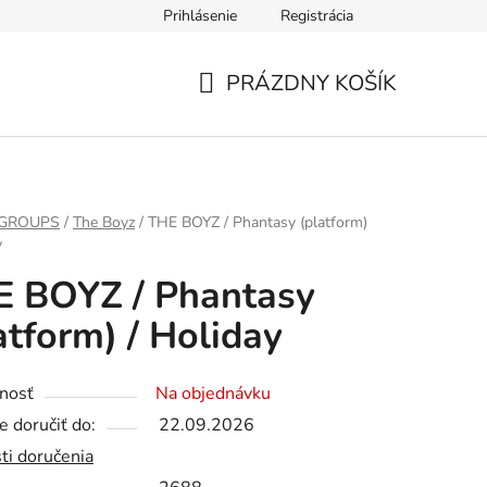
Prihlásenie
Registrácia
PRÁZDNY KOŠÍK
NÁKUPNÝ
KOŠÍK
 GROUPS
/
The Boyz
/
THE BOYZ / Phantasy (platform)
y
E BOYZ / Phantasy
atform) / Holiday
nosť
Na objednávku
 doručiť do:
22.09.2026
ti doručenia