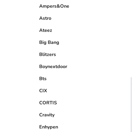
e
Ampers&One
l
Astro
Ateez
Big Bang
Blitzers
Boynextdoor
Bts
CIX
CORTIS
Cravity
Enhypen