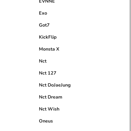
EVNNE
Exo
Got7
KickFlip
Monsta X
Nct
Nct 127
Nct DoJaeJung
Nct Dream
Nct Wish
Oneus