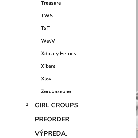
Treasure
TWS
TxT
WayV
Xdinary Heroes
Xikers
Xlov
Zerobaseone
GIRL GROUPS
PREORDER
VÝPREDAJ