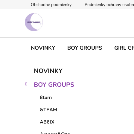
Prejsť
Obchodné podmienky
Podmienky ochrany osobn
na
obsah
NOVINKY
BOY GROUPS
GIRL G
B
K
Preskočiť
NOVINKY
a
kategórie
o
t
č
BOY GROUPS
e
n
g
ý
8turn
ó
p
r
&TEAM
i
a
e
n
AB6IX
e