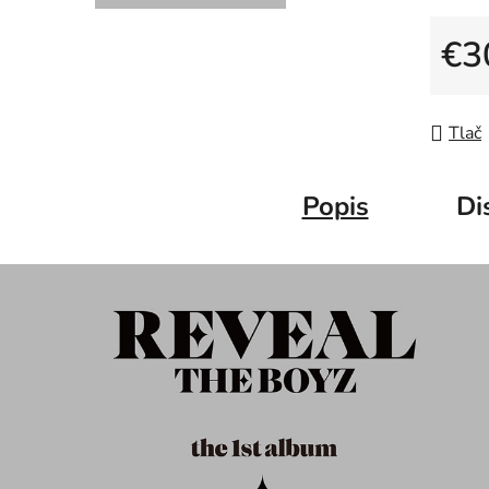
€3
Jedno
Tlač
Popis
Di