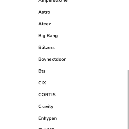
Ampers&One
l
Astro
Ateez
Big Bang
Blitzers
Boynextdoor
Bts
CIX
CORTIS
Cravity
Enhypen