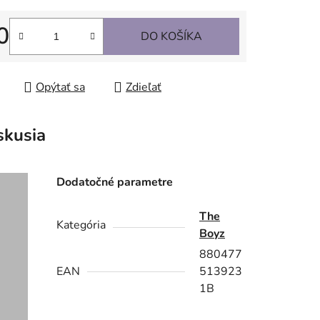
0
DO KOŠÍKA
tková cena:
Opýtať sa
Zdieľať
skusia
Dodatočné parametre
The
Kategória
Boyz
880477
EAN
513923
1B