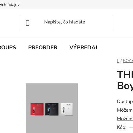
ých údajov
ROUPS
PREORDER
VÝPREDAJ
Domov
/
BOY
TH
Boy
Dostup
Môžeme
Možnos
Kód: