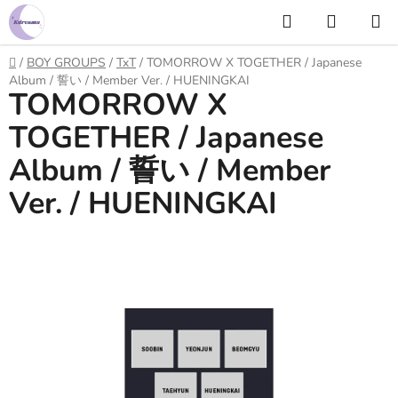
Prejsť
Hľadať
NÁKUP
na
KOŠÍK
obsah
Domov
/
BOY GROUPS
/
TxT
/
TOMORROW X TOGETHER / Japanese
Album / 誓い / Member Ver. / HUENINGKAI
TOMORROW X
TOGETHER / Japanese
Album / 誓い / Member
Ver. / HUENINGKAI