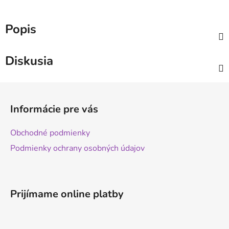
Popis
Diskusia
Z
á
Informácie pre vás
p
ä
Obchodné podmienky
t
Podmienky ochrany osobných údajov
i
e
Prijímame online platby