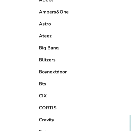
n
AB6IX
e
Ampers&One
l
Astro
Ateez
Big Bang
Blitzers
Boynextdoor
Bts
CIX
CORTIS
Cravity