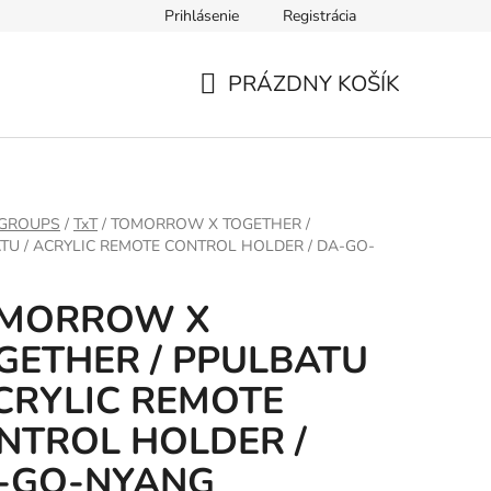
Prihlásenie
Registrácia
PRÁZDNY KOŠÍK
NÁKUPNÝ
KOŠÍK
 GROUPS
/
TxT
/
TOMORROW X TOGETHER /
TU / ACRYLIC REMOTE CONTROL HOLDER / DA-GO-
MORROW X
GETHER / PPULBATU
ACRYLIC REMOTE
NTROL HOLDER /
-GO-NYANG