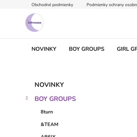
Prejsť
Obchodné podmienky
Podmienky ochrany osobn
na
obsah
NOVINKY
BOY GROUPS
GIRL G
B
K
Preskočiť
NOVINKY
a
kategórie
o
t
č
BOY GROUPS
e
n
g
ý
8turn
ó
p
r
&TEAM
i
a
e