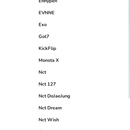
Enhypen
EVNNE
Exo
Got7
KickFlip
Monsta X
Nct
Nct 127
Nct DoJaeJung
Nct Dream
Nct Wish