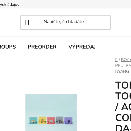
ých údajov
ROUPS
PREORDER
VÝPREDAJ
Domov
/
BOY
PPULBA
NYANG
TO
TO
/ 
CO
DA