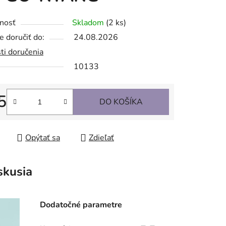
nosť
Skladom
(2 ks)
 doručiť do:
24.08.2026
ti doručenia
10133
5
DO KOŠÍKA
tková cena:
Opýtať sa
Zdieľať
skusia
Dodatočné parametre