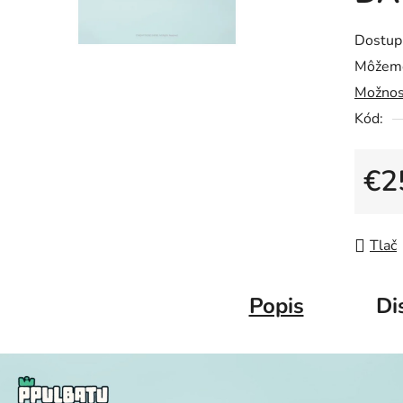
Dostup
Môžeme
Možnos
Kód:
€2
Jedno
Tlač
Popis
Di