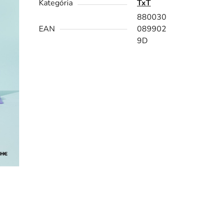
Kategória
TxT
880030
EAN
089902
9D