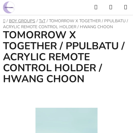
Prejsť
Hľadať
NÁKUP
na
KOŠÍK
obsah
Domov
/
BOY GROUPS
/
TxT
/
TOMORROW X TOGETHER / PPULBATU /
ACRYLIC REMOTE CONTROL HOLDER / HWANG CHOON
TOMORROW X
TOGETHER / PPULBATU /
ACRYLIC REMOTE
CONTROL HOLDER /
HWANG CHOON