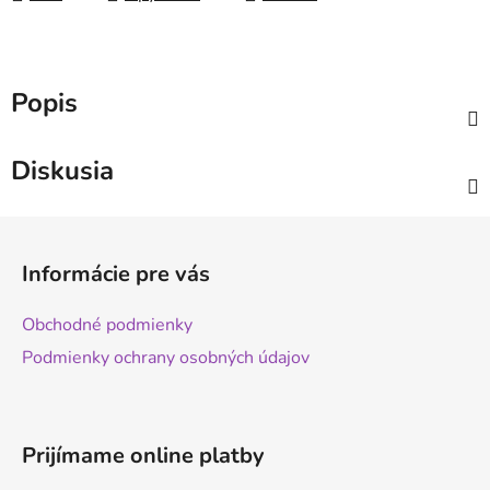
Popis
Diskusia
Z
á
Informácie pre vás
p
ä
Obchodné podmienky
t
Podmienky ochrany osobných údajov
i
e
Prijímame online platby