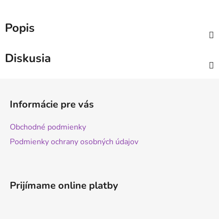
Popis
Diskusia
Z
á
Informácie pre vás
p
ä
Obchodné podmienky
t
Podmienky ochrany osobných údajov
i
e
Prijímame online platby