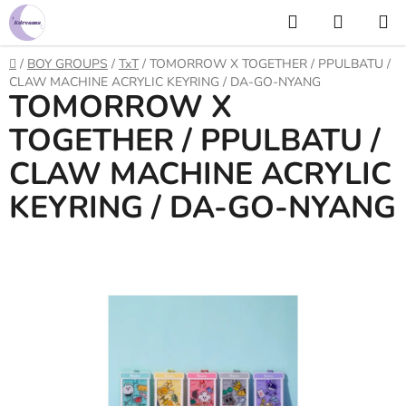
Prejsť
Hľadať
NÁKUP
na
KOŠÍK
obsah
Domov
/
BOY GROUPS
/
TxT
/
TOMORROW X TOGETHER / PPULBATU /
CLAW MACHINE ACRYLIC KEYRING / DA-GO-NYANG
TOMORROW X
TOGETHER / PPULBATU /
CLAW MACHINE ACRYLIC
KEYRING / DA-GO-NYANG