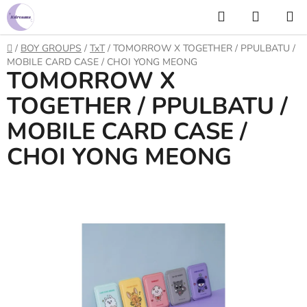
Prejsť
Hľadať
NÁKUP
na
KOŠÍK
obsah
Domov
/
BOY GROUPS
/
TxT
/
TOMORROW X TOGETHER / PPULBATU /
MOBILE CARD CASE / CHOI YONG MEONG
TOMORROW X
TOGETHER / PPULBATU /
MOBILE CARD CASE /
CHOI YONG MEONG