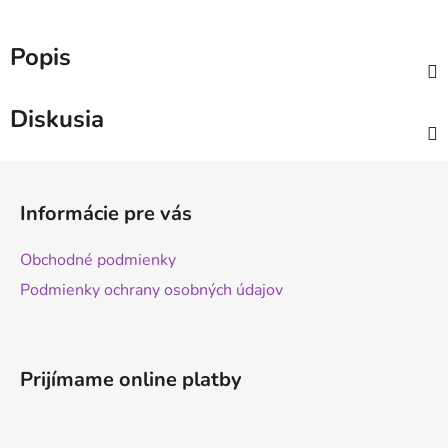
Popis
Diskusia
Z
á
Informácie pre vás
p
ä
Obchodné podmienky
t
Podmienky ochrany osobných údajov
i
e
Prijímame online platby