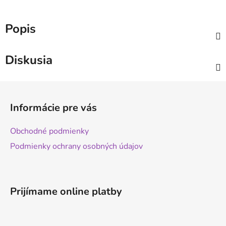
Popis
Diskusia
Z
á
Informácie pre vás
p
ä
Obchodné podmienky
t
Podmienky ochrany osobných údajov
i
e
Prijímame online platby