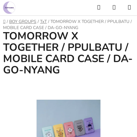
Prejsť
Hľadať
NÁKUP
na
KOŠÍK
obsah
Domov
/
BOY GROUPS
/
TxT
/
TOMORROW X TOGETHER / PPULBATU /
MOBILE CARD CASE / DA-GO-NYANG
TOMORROW X
TOGETHER / PPULBATU /
MOBILE CARD CASE / DA-
GO-NYANG